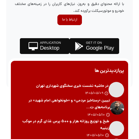
با ارائه محتوای دقیق و به‌روز، نیازهای کاربران را در زمینه‌های مختلف
خودرو و موتورسیکلت برآورده کند.
ارتباط با ما
APPLICATION
GET IT ON
Desktop
Google Play
پربازدیدترین ها
در حاشیه نشست خبری سخنگوی شهرداری تهران
1405/05/09
تبیین «رستاخیز مردمی» و «خونخواهی امام شهید» در
برنامه‌های ت...
1405/05/10
طبخ و توزیع روزانه هزار و ۵۰۰ پرس غذای گرم در موکب
زینبیه
1405/05/10